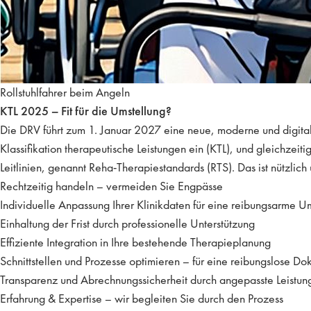
Rollstuhlfahrer beim Angeln
KTL 2025 – Fit für die Umstellung?
Die DRV führt zum 1. Januar 2027 eine neue, moderne und digita
Klassifikation therapeutische Leistungen ein (KTL), und gleichzeiti
Leitlinien, genannt Reha-Therapiestandards (RTS). Das ist nützlich
Rechtzeitig handeln – vermeiden Sie Engpässe
Individuelle Anpassung Ihrer Klinikdaten für eine reibungsarme U
Einhaltung der Frist durch professionelle Unterstützung
Effiziente Integration in Ihre bestehende Therapieplanung
Schnittstellen und Prozesse optimieren – für eine reibungslose D
Transparenz und Abrechnungssicherheit durch angepasste Leistun
Erfahrung & Expertise – wir begleiten Sie durch den Prozess