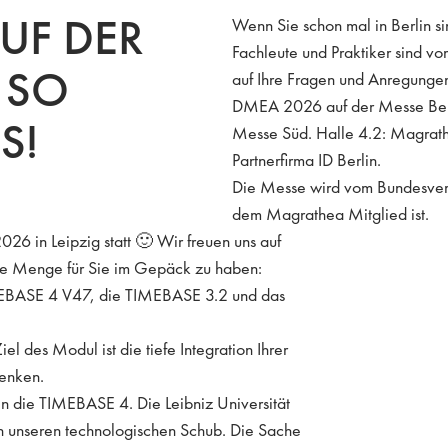
UF DER
Wenn Sie schon mal in Berlin s
Fachleute und Praktiker sind vo
 SO
auf Ihre Fragen und Anregungen
DMEA 2026 auf der Messe Ber
S!
Messe Süd. Halle 4.2: Magrath
Partnerfirma ID Berlin.
Die Messe wird vom Bundesverba
dem Magrathea Mitglied ist.
26 in Leipzig statt 🙂 Wir freuen uns auf
eine Menge für Sie im Gepäck zu haben:
IMEBASE 4 V47, die TIMEBASE 3.2 und das
l des Modul ist die tiefe Integration Ihrer
lenken.
 in die TIMEBASE 4. Die Leibniz Universität
 unseren technologischen Schub. Die Sache