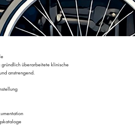
le
g gründlich überarbeitete klinische
 und anstrengend.
mstellung
okumentation
gskataloge