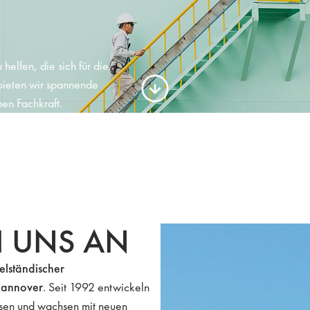
helfen, die sich für die
bieten wir spannende
en Fachkraft.
I UNS AN
telständischer
 Hannover
. Seit 1992 entwickeln
esen und wachsen mit neuen