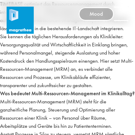
TIMEBASE optimiert das Ressourcenmanagement durch
intelligente Termin- und Kapazitätsplanung. Das modular
Mood
aufgebaute Multi-Ressourcen-Managementsystem TIMEBASE
lässt sich nahtlos in die bestehende IT-Landschaft integrieren.
Sie kennen die täglichen Herausforderungen als Klinikleiter:
Versorgungsqualität und Wirtschaftlichkeit in Einklang bringen,
während Personalmangel, steigende Auslastung und hoher
Kostendruck den Handlungsspielraum einengen. Hier setzt Multi-
Ressourcen-Management (MRM) an, es verbindet alle
Ressourcen und Prozesse, um Klinikabläufe effizienter,
transparenter und zukunftssicher zu gestalten.
Was bedeutet Multi-Ressourcen-Management im Klinikalltag?
Multi-Ressourcen-Management (MRM) steht für die
ganzheitliche Planung, Steuerung und Optimierung
aller
Ressourcen einer Klinik – von Personal über Räume,
Arbeitsplätze und Geräte bis hin zu Patiententerminen.
Anstatt Prozesse in Silos zu steuern, vernetzt MRM sämtliche