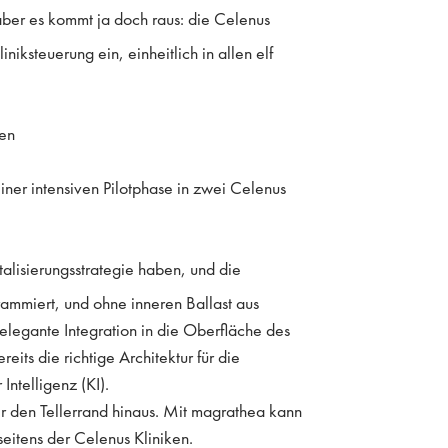
aber es kommt ja doch raus: die Celenus
liniksteuerung ein, einheitlich in allen elf
ren
einer intensiven Pilotphase in zwei Celenus
talisierungsstrategie haben, und die
rammiert, und ohne inneren Ballast aus
 elegante Integration in die Oberfläche des
its die richtige Architektur für die
ntelligenz (KI).
er den Tellerrand hinaus. Mit magrathea kann
seitens der Celenus Kliniken.