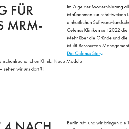
G FÜR
Im Zuge der Modernisierung al
Maßnahmen zur schrittweisen Di
LS MRM-
einheitlichen Software-Landsch
Celenus Kliniken seit 2022 die
Mehr über die Gründe und die 
Multi-Ressourcen-Management (
Die Celenus Story
.
 menschenfreundlichen Klinik. Neue Module
 sehen wir uns dort ?!
®
4 NACH
Berlin ruft, und wir bringen d