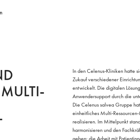
en
ND
In den Celenus-Kliniken hatte 
Zukauf verschiedener Einricht
 MULTI-
entwickelt. Die digitalen Lösu
Anwendersupport durch die unte
Die Celenus salvea Gruppe hatte
einheitliches Multi-Ressource
T
realisieren. Im Mittelpunkt sta
harmonisieren und den Fachkräf
geben: die Arbeit mit Patientinn