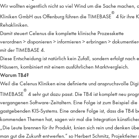
Wir wollten eigentlich nicht so viel Wind um die Sache machen, 
®
Kliniken GmbH aus Offenburg führen die TIMEBASE
4 für ihre K
Rehakliniken.
Damit steuert Celenus die komplette klinische Prozesskette
verordnen > disponieren > informieren > erbringen > dokumentie
mit der TIMEBASE 4.
Diese Entscheidung ist natürlich kein Zufall, sondern erfolgt nach 
Häusern, kombiniert mit einem ausführlichen Marktvergleich.
Warum TB4?
Weil die Celenus Kliniken eine definierte und anspruchsvolle Digi
®
TIMEBASE
4 sehr gut dazu passt. Die TB4 ist komplett neu prog
vergangenen Software-Zeitaltern. Eine Folge ist zum Beispiel die
gastgebenden KIS-Systems. Eine andere Folge ist, dass die TB4 bere
kommenden Themen hat, sagen wir mal die Integration künstlicher I
„Die Leute brennen für ihr Produkt, knien sich rein und denken üb
man gut die Zukunft entwerfen.“ so Herbert Schmitz, Projektleiter 