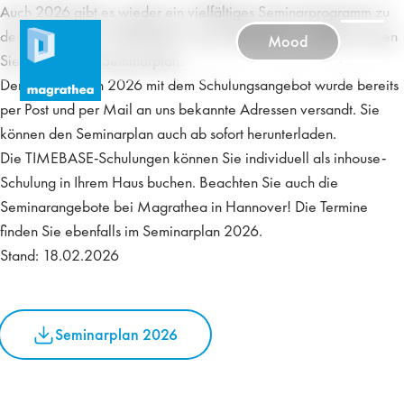
Auch 2026 gibt es wieder ein vielfältiges Seminarprogramm zu
den Programmen TIMEBASE 3 und TIMEBASE 4. Näheres lesen
Mood
Sie im aktuellen Seminarplan.
Der Seminarplan 2026 mit dem Schulungsangebot wurde bereits
per Post und per Mail an uns bekannte Adressen versandt. Sie
können den Seminarplan auch ab sofort herunterladen.
Die TIMEBASE-Schulungen können Sie individuell als inhouse-
Schulung in Ihrem Haus buchen. Beachten Sie auch die
Seminarangebote bei Magrathea in Hannover! Die Termine
finden Sie ebenfalls im Seminarplan 2026.
Stand: 18.02.2026
Seminarplan 2026