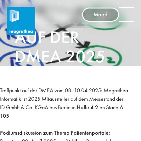
15.03.2025
Archiv
,
Produkt
,
Termine
TIMEBASE 4
Mood
AUF DER
DMEA 2025
Treffpunkt auf der DMEA vom 08.-10.04.2025: Magrathea
Informatik ist 2025 Mitaussteller auf dem Messestand der
ID Gmbh & Co. KGaA aus Berlin in
Halle 4.2
an Stand
A-
105
Podiumsdiskussion zum Thema Patientenportale: