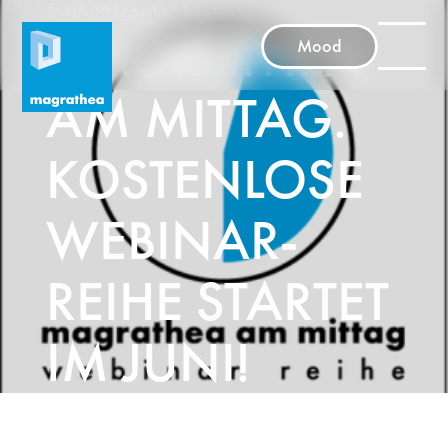
31.05.2024
Archiv
,
Termine
MAGRATHEA
Mood
AM MITTAG.
KOSTENLOSE
WEBINAR-
REIHE STARTET
IM JUNI!